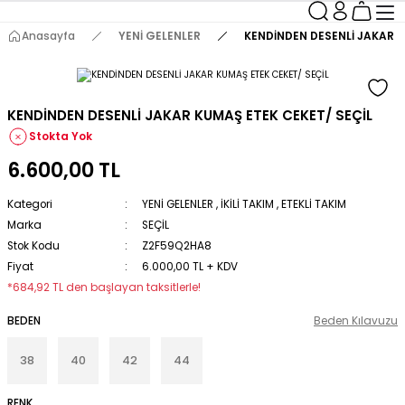
Anasayfa
YENİ GELENLER
KENDİNDEN DESENLİ JAKAR K
KENDİNDEN DESENLİ JAKAR KUMAŞ ETEK CEKET/ SEÇİL
Stokta Yok
6.600,00 TL
Kategori
YENİ GELENLER
,
İKİLİ TAKIM
,
ETEKLİ TAKIM
Marka
SEÇİL
Stok Kodu
Z2F59Q2HA8
Fiyat
6.000,00 TL + KDV
*684,92 TL den başlayan taksitlerle!
BEDEN
Beden Kılavuzu
38
40
42
44
RENK