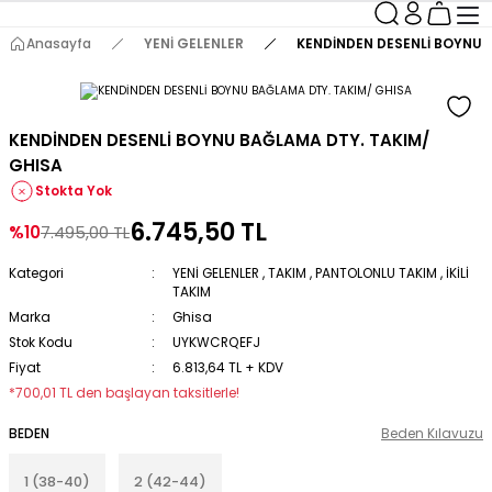
Anasayfa
YENİ GELENLER
KENDİNDEN DESENLİ BOYNU 
KENDİNDEN DESENLİ BOYNU BAĞLAMA DTY. TAKIM/
GHISA
Stokta Yok
6.745,50 TL
%10
7.495,00 TL
Kategori
YENİ GELENLER
,
TAKIM
,
PANTOLONLU TAKIM
,
İKİLİ
TAKIM
Marka
Ghisa
Stok Kodu
UYKWCRQEFJ
Fiyat
6.813,64 TL + KDV
*700,01 TL den başlayan taksitlerle!
BEDEN
Beden Kılavuzu
1 (38-40)
2 (42-44)