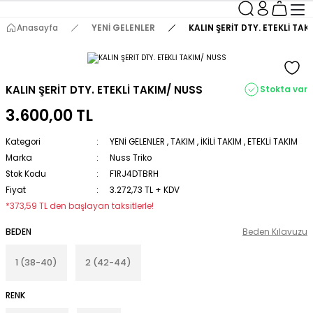
Anasayfa
YENİ GELENLER
KALIN ŞERİT DTY. ETEKLİ TAK
KALIN ŞERİT DTY. ETEKLİ TAKIM/ NUSS
Stokta var
3.600,00 TL
Kategori
YENİ GELENLER
,
TAKIM
,
İKİLİ TAKIM
,
ETEKLİ TAKIM
Marka
Nuss Triko
Stok Kodu
F1RJ4DTBRH
Fiyat
3.272,73 TL + KDV
*373,59 TL den başlayan taksitlerle!
BEDEN
Beden Kılavuzu
1 (38-40)
2 (42-44)
RENK