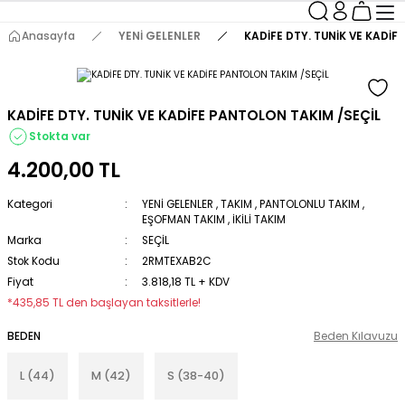
Anasayfa
YENİ GELENLER
KADİFE DTY. TUNİK VE KADİF
KADİFE DTY. TUNİK VE KADİFE PANTOLON TAKIM /SEÇİL
Stokta var
4.200,00 TL
Kategori
YENİ GELENLER
,
TAKIM
,
PANTOLONLU TAKIM
,
EŞOFMAN TAKIM
,
İKİLİ TAKIM
Marka
SEÇİL
Stok Kodu
2RMTEXAB2C
Fiyat
3.818,18 TL + KDV
*435,85 TL den başlayan taksitlerle!
BEDEN
Beden Kılavuzu
L (44)
M (42)
S (38-40)