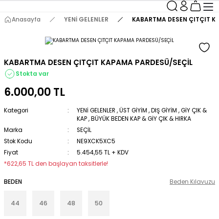
Anasayfa
YENİ GELENLER
KABARTMA DESEN ÇITÇIT K
KABARTMA DESEN ÇITÇIT KAPAMA PARDESÜ/SEÇİL
Stokta var
6.000,00 TL
Kategori
YENİ GELENLER
,
ÜST GİYİM
,
DIŞ GİYİM
,
GİY ÇIK &
KAP
,
BÜYÜK BEDEN KAP & GİY ÇIK & HIRKA
Marka
SEÇİL
Stok Kodu
NE9XCK5XC5
Fiyat
5.454,55 TL + KDV
*622,65 TL den başlayan taksitlerle!
BEDEN
Beden Kılavuzu
44
46
48
50