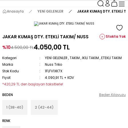
Anasayfa
YENİ GELENLER
JAKAR KUMAŞ DTY. ETEKLİ T
JAKAR KUMAŞ DTY. ETEKLİ TAKIM/ NUSS
Stokta Yok
4.050,00 TL
%10
4.500,00 TL
Kategori
YENİ GELENLER
,
TAKIM
,
İKİLİ TAKIM
,
ETEKLİ TAKIM
Marka
Nuss Triko
Stok Kodu
1FLFV1XK7X
Fiyat
4.090,91 TL + KDV
*420,29 TL den başlayan taksitlerle!
BEDEN
Beden Kılavuzu
1 (38-40)
2 (42-44)
RENK