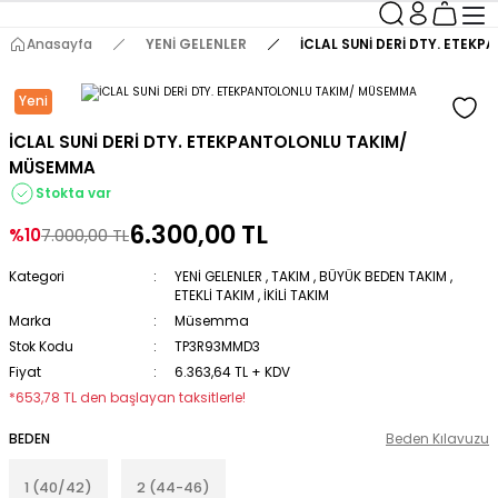
Anasayfa
YENİ GELENLER
İCLAL SUNİ DERİ DTY. ETE
Yeni
İCLAL SUNİ DERİ DTY. ETEKPANTOLONLU TAKIM/
MÜSEMMA
Stokta var
6.300,00 TL
%10
7.000,00 TL
Kategori
YENİ GELENLER
,
TAKIM
,
BÜYÜK BEDEN TAKIM
,
ETEKLİ TAKIM
,
İKİLİ TAKIM
Marka
Müsemma
Stok Kodu
TP3R93MMD3
Fiyat
6.363,64 TL + KDV
*653,78 TL den başlayan taksitlerle!
BEDEN
Beden Kılavuzu
1 (40/42)
2 (44-46)