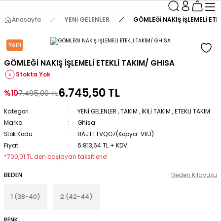
Anasayfa
YENİ GELENLER
GÖMLEĞİ NAKIŞ İŞLEMELİ ETE
Yeni
GÖMLEĞİ NAKIŞ İŞLEMELİ ETEKLİ TAKIM/ GHISA
Stokta Yok
6.745,50 TL
%10
7.495,00 TL
Kategori
YENİ GELENLER
,
TAKIM
,
İKİLİ TAKIM
,
ETEKLİ TAKIM
Marka
Ghisa
Stok Kodu
BAJTTTVQG7(Kopya-VRJ)
Fiyat
6.813,64 TL + KDV
*700,01 TL den başlayan taksitlerle!
BEDEN
Beden Kılavuzu
1 (38-40)
2 (42-44)
RENK