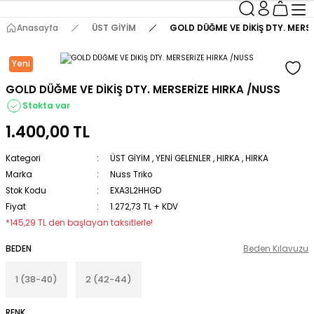
Anasayfa
ÜST GİYİM
GOLD DÜĞME VE DİKİŞ DTY. MERS
Yeni
GOLD DÜĞME VE DİKİŞ DTY. MERSERİZE HIRKA /NUSS
Stokta var
1.400,00 TL
Kategori
ÜST GİYİM
,
YENİ GELENLER
,
HIRKA
,
HIRKA
Marka
Nuss Triko
Stok Kodu
EXA3L2HHGD
Fiyat
1.272,73 TL + KDV
*145,29 TL den başlayan taksitlerle!
BEDEN
Beden Kılavuzu
1 (38-40)
2 (42-44)
RENK