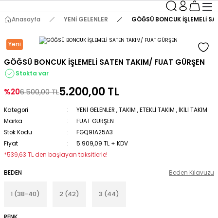
Anasayfa
YENİ GELENLER
GÖĞSÜ BONCUK İŞLEMELİ SA
Yeni
GÖĞSÜ BONCUK İŞLEMELİ SATEN TAKIM/ FUAT GÜRŞEN
Stokta var
5.200,00 TL
%20
6.500,00 TL
Kategori
YENİ GELENLER
,
TAKIM
,
ETEKLİ TAKIM
,
İKİLİ TAKIM
Marka
FUAT GÜRŞEN
Stok Kodu
FGQ91A25A3
Fiyat
5.909,09 TL + KDV
*539,63 TL den başlayan taksitlerle!
BEDEN
Beden Kılavuzu
1 (38-40)
2 (42)
3 (44)
RENK