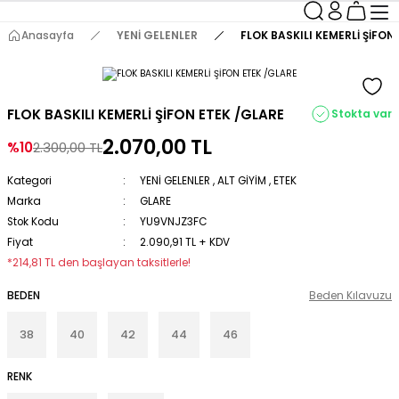
Anasayfa
YENİ GELENLER
FLOK BASKILI KEMERLİ ŞİFON
FLOK BASKILI KEMERLİ ŞİFON ETEK /GLARE
Stokta var
2.070,00 TL
%10
2.300,00 TL
Kategori
YENİ GELENLER
,
ALT GİYİM
,
ETEK
Marka
GLARE
Stok Kodu
YU9VNJZ3FC
Fiyat
2.090,91 TL + KDV
*214,81 TL den başlayan taksitlerle!
BEDEN
Beden Kılavuzu
38
40
42
44
46
RENK