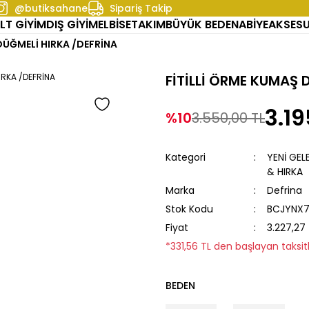
@butiksahane
Sipariş Takip
LT GİYİM
DIŞ GİYİM
ELBİSE
TAKIM
BÜYÜK BEDEN
ABİYE
AKSES
DÜĞMELİ HIRKA /DEFRİNA
FİTİLLİ ÖRME KUMAŞ 
3.19
%10
3.550,00 TL
Kategori
YENİ GEL
& HIRKA
Marka
Defrina
Stok Kodu
BCJYNX
Fiyat
3.227,27
*331,56 TL den başlayan taksitl
BEDEN