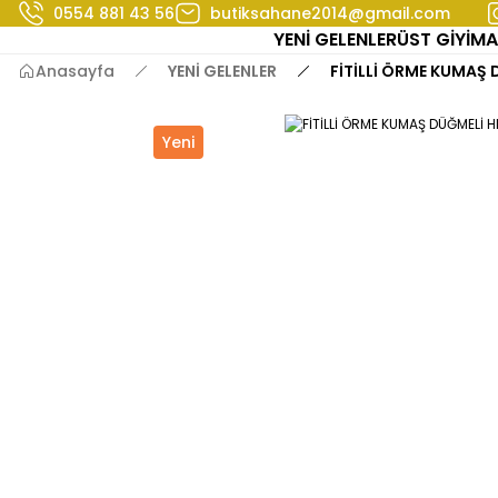
0554 881 43 56
butiksahane2014@gmail.com
YENİ GELENLER
ÜST GİYİM
A
Anasayfa
YENİ GELENLER
FİTİLLİ ÖRME KUMAŞ 
Yeni