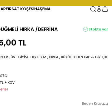
UAR
FIRSAT KÖŞESİ
HAŞEMA
DÜĞMELİ HIRKA /DEFRİNA
Stokta var
5,00 TL
ENLER
,
ÜST GİYİM
,
DIŞ GİYİM
,
HIRKA
,
BÜYÜK BEDEN KAP & GİY ÇIK
7S7C
 TL + KDV
erle!
Beden Kılavuzu