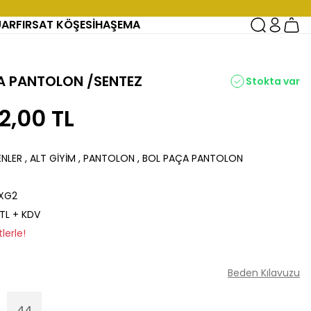
UAR
FIRSAT KÖŞESİ
HAŞEMA
ÇA PANTOLON /SENTEZ
Stokta var
2,00 TL
ENLER
,
ALT GİYİM
,
PANTOLON
,
BOL PAÇA PANTOLON
XG2
 TL + KDV
lerle!
Beden Kılavuzu
44