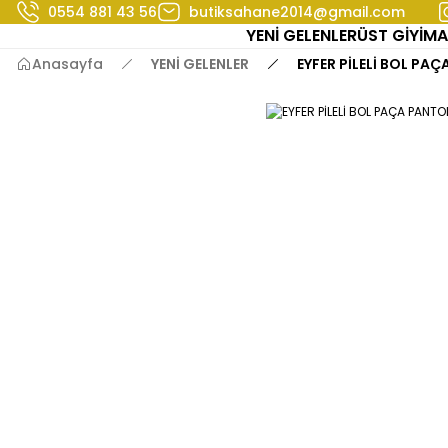
0554 881 43 56
butiksahane2014@gmail.com
YENİ GELENLER
ÜST GİYİM
A
Anasayfa
YENİ GELENLER
EYFER PİLELİ BOL PA