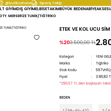
@butiksahane
Sipariş Takip
LT GİYİM
DIŞ GİYİM
ELBİSE
TAKIM
BÜYÜK BEDEN
ABİYE
AKSES
 DTY. MERSERİZE TUNİK/TIĞTRİKO
ETEK VE KOL UCU SİM
2.8
%20
3.500,00 TL
Kategori
YENİ GEL
Marka
Tığtriko
Stok Kodu
597VH1
Fiyat
3.181,82 
*290,57 TL den başlayan taksit
BEDEN
1 (38-40-42)
2 (4