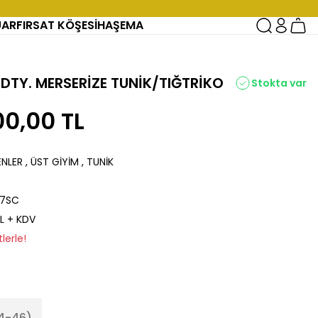
UAR
FIRSAT KÖŞESİ
HAŞEMA
 DTY. MERSERİZE TUNİK/TIĞTRİKO
Stokta var
00,00 TL
ENLER
,
ÜST GİYİM
,
TUNİK
Q7SC
TL + KDV
lerle!
4-46)