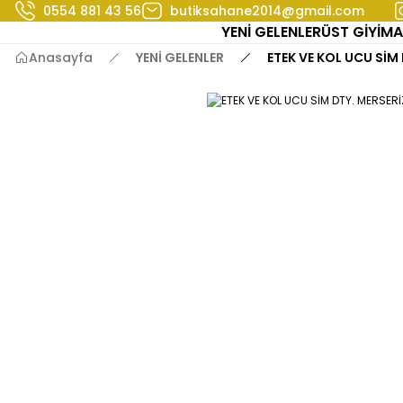
0554 881 43 56
butiksahane2014@gmail.com
YENİ GELENLER
ÜST GİYİM
A
Anasayfa
YENİ GELENLER
ETEK VE KOL UCU SİM