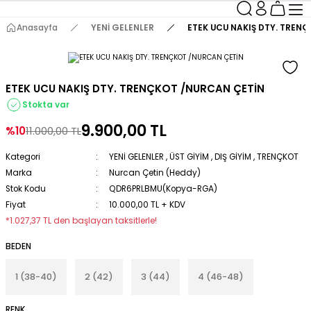
Anasayfa
YENİ GELENLER
ETEK UCU NAKIŞ DTY. TREN
ETEK UCU NAKIŞ DTY. TRENÇKOT /NURCAN ÇETİN
Stokta var
9.900,00 TL
%10
11.000,00 TL
Kategori
YENİ GELENLER
,
ÜST GİYİM
,
DIŞ GİYİM
,
TRENÇKOT
Marka
Nurcan Çetin (Heddy)
Stok Kodu
QDR6PRLBMU(Kopya-RGA)
Fiyat
10.000,00 TL + KDV
*1.027,37 TL den başlayan taksitlerle!
BEDEN
1 (38-40)
2 (42)
3 (44)
4 (46-48)
RENK