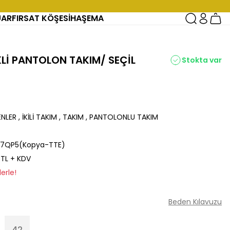
UAR
FIRSAT KÖŞESİ
HAŞEMA
KLİ PANTOLON TAKIM/ SEÇİL
Stokta var
ENLER
,
İKİLİ TAKIM
,
TAKIM
,
PANTOLONLU TAKIM
7QP5(Kopya-TTE)
 TL + KDV
erle!
Beden Kılavuzu
42