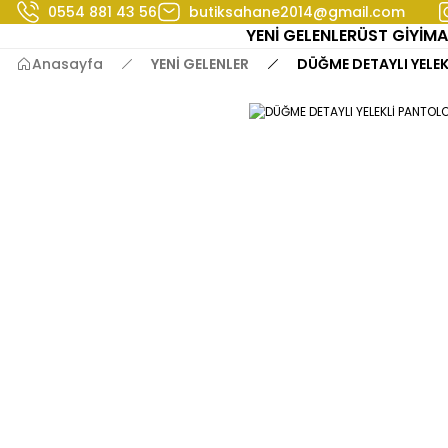
0554 881 43 56
butiksahane2014@gmail.com
YENİ GELENLER
ÜST GİYİM
A
Anasayfa
YENİ GELENLER
DÜĞME DETAYLI YELEK