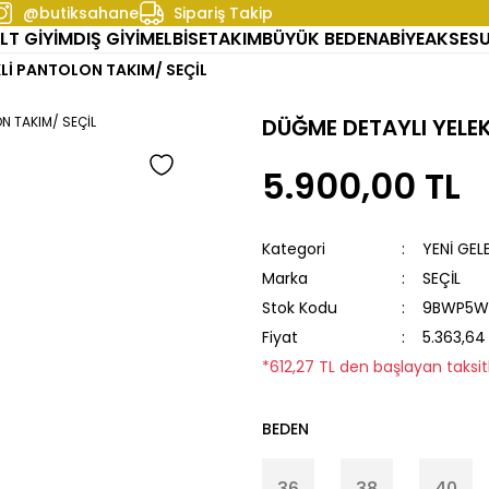
@butiksahane
Sipariş Takip
LT GİYİM
DIŞ GİYİM
ELBİSE
TAKIM
BÜYÜK BEDEN
ABİYE
AKSES
Lİ PANTOLON TAKIM/ SEÇİL
DÜĞME DETAYLI YELE
5.900,00 TL
Kategori
YENİ GEL
Marka
SEÇİL
Stok Kodu
9BWP5W
Fiyat
5.363,64
*612,27 TL den başlayan taksitl
BEDEN
36
38
40