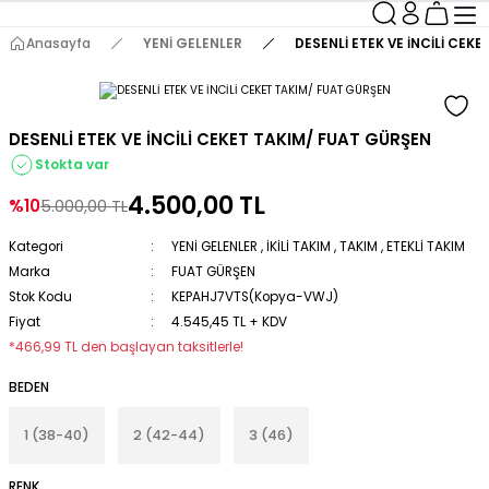
Anasayfa
YENİ GELENLER
DESENLİ ETEK VE İNCİLİ CEK
DESENLİ ETEK VE İNCİLİ CEKET TAKIM/ FUAT GÜRŞEN
Stokta var
4.500,00 TL
%10
5.000,00 TL
Kategori
YENİ GELENLER
,
İKİLİ TAKIM
,
TAKIM
,
ETEKLİ TAKIM
Marka
FUAT GÜRŞEN
Stok Kodu
KEPAHJ7VTS(Kopya-VWJ)
Fiyat
4.545,45 TL + KDV
*466,99 TL den başlayan taksitlerle!
BEDEN
1 (38-40)
2 (42-44)
3 (46)
RENK