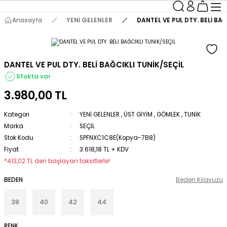
Anasayfa
YENİ GELENLER
DANTEL VE PUL DTY. BELİ BAĞ
DANTEL VE PUL DTY. BELİ BAĞCIKLI TUNİK/SEÇİL
Stokta var
3.980,00 TL
Kategori
YENİ GELENLER
,
ÜST GİYİM
,
GÖMLEK
,
TUNİK
Marka
SEÇİL
Stok Kodu
SPFNXC1C8E(Kopya-7B8)
Fiyat
3.618,18 TL + KDV
*413,02 TL den başlayan taksitlerle!
BEDEN
Beden Kılavuzu
38
40
42
44
RENK