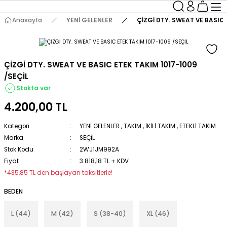
Anasayfa
YENİ GELENLER
ÇİZGİ DTY. SWEAT VE BASIC 
ÇİZGİ DTY. SWEAT VE BASIC ETEK TAKIM 1017-1009
/SEÇİL
Stokta var
4.200,00 TL
Kategori
YENİ GELENLER
,
TAKIM
,
İKİLİ TAKIM
,
ETEKLİ TAKIM
Marka
SEÇİL
Stok Kodu
2WJ1JM992A
Fiyat
3.818,18 TL + KDV
*435,85 TL den başlayan taksitlerle!
BEDEN
L (44)
M (42)
S (38-40)
XL (46)