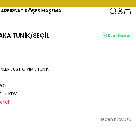
UAR
FIRSAT KÖŞESİ
HAŞEMA
YAKA TUNİK/SEÇİL
Stokta var
ENLER
,
ÜST GİYİM
,
TUNİK
RC2
 TL + KDV
erle!
Beden Kılavuzu