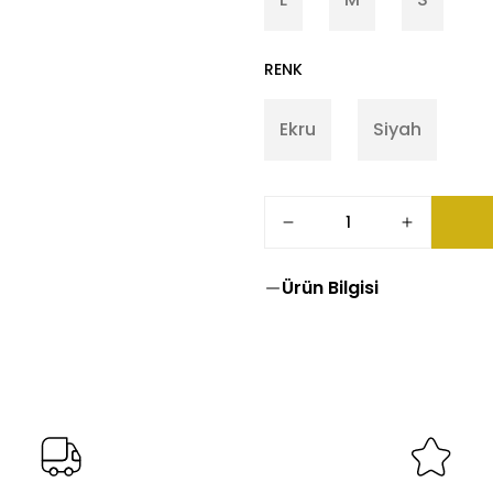
RENK
Ekru
Siyah
Ürün Bilgisi