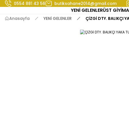
0554 881 43 56
butiksahane2014@gmail.com
YENİ GELENLER
ÜST GİYİM
A
Anasayfa
YENİ GELENLER
ÇİZGİ DTY. BALIKÇI Y