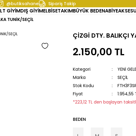
@butiksahane
Sipariş Takip
LT GİYİM
DIŞ GİYİM
ELBİSE
TAKIM
BÜYÜK BEDEN
ABİYE
AKSES
AKA TUNİK/SEÇİL
ÇİZGİ DTY. BALIKÇI 
2.150,00 TL
Kategori
YENİ GEL
Marka
SEÇİL
Stok Kodu
FTH3F3S
Fiyat
1.954,55
*223,12 TL den başlayan taksitl
BEDEN
L
M
S