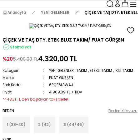
Anasayfa
YENİ GELENLER
ÇİÇEK VE TAŞ DTY. ETEK BL
ÇİÇEK VE TAŞ DTY. ETEK BLUZ TAKIM/ FUAT GÜRŞEN
Stokta var
4.320,00 TL
%20
5.400,00 TL
Kategori
YENİ GELENLER
,
TAKIM
,
ETEKLİ TAKIM
,
İKİLİ TAKIM
Marka
FUAT GÜRŞEN
Stok Kodu
6PQF6L3WAJ
Fiyat
4.909,09 TL + KDV
*448,31 TL den başlayan taksitlerle!
BEDEN
Beden Kılavuzu
1 (38-40)
2 (42)
3 (44/46)
RENK