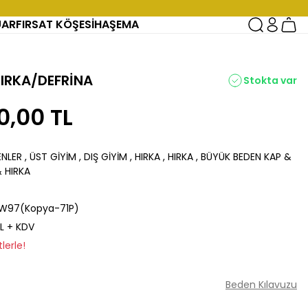
UAR
FIRSAT KÖŞESİ
HAŞEMA
HIRKA/DEFRİNA
Stokta var
0,00 TL
ENLER
,
ÜST GİYİM
,
DIŞ GİYİM
,
HIRKA
,
HIRKA
,
BÜYÜK BEDEN KAP &
& HIRKA
W97(Kopya-71P)
TL + KDV
lerle!
Beden Kılavuzu