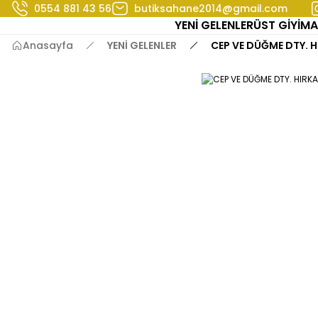
0554 881 43 56
butiksahane2014@gmail.com
YENİ GELENLER
ÜST GİYİM
A
Anasayfa
YENİ GELENLER
CEP VE DÜĞME DTY. 