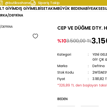
@butiksahane
Sipariş Takip
LT GİYİM
DIŞ GİYİM
ELBİSE
TAKIM
BÜYÜK BEDEN
ABİYE
AKSES
HIRKA/DEFRİNA
CEP VE DÜĞME DTY. 
3.15
%10
3.500,00 TL
Kategori
YENİ GEL
GİY ÇIK 
Marka
Defrina
Stok Kodu
2W13AES
Fiyat
3.181,82 
*326,89 TL den başlayan taksit
BEDEN