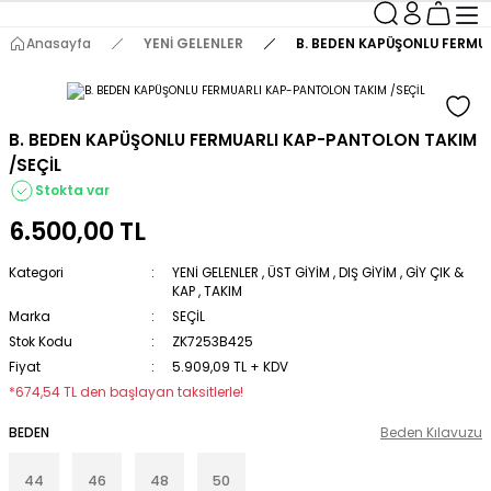
Anasayfa
YENİ GELENLER
B. BEDEN KAPÜŞONLU FERMU
B. BEDEN KAPÜŞONLU FERMUARLI KAP-PANTOLON TAKIM
/SEÇİL
Stokta var
6.500,00 TL
Kategori
YENİ GELENLER
,
ÜST GİYİM
,
DIŞ GİYİM
,
GİY ÇIK &
KAP
,
TAKIM
Marka
SEÇİL
Stok Kodu
ZK7253B425
Fiyat
5.909,09 TL + KDV
*674,54 TL den başlayan taksitlerle!
BEDEN
Beden Kılavuzu
44
46
48
50