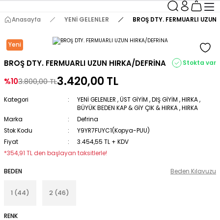
Anasayfa
YENİ GELENLER
BROŞ DTY. FERMUARLI UZUN 
Yeni
BROŞ DTY. FERMUARLI UZUN HIRKA/DEFRİNA
Stokta var
3.420,00 TL
%10
3.800,00 TL
Kategori
YENİ GELENLER
,
ÜST GİYİM
,
DIŞ GİYİM
,
HIRKA
,
BÜYÜK BEDEN KAP & GİY ÇIK & HIRKA
,
HIRKA
Marka
Defrina
Stok Kodu
Y9YR7FUYC1(Kopya-PUU)
Fiyat
3.454,55 TL + KDV
*354,91 TL den başlayan taksitlerle!
BEDEN
Beden Kılavuzu
1 (44)
2 (46)
RENK