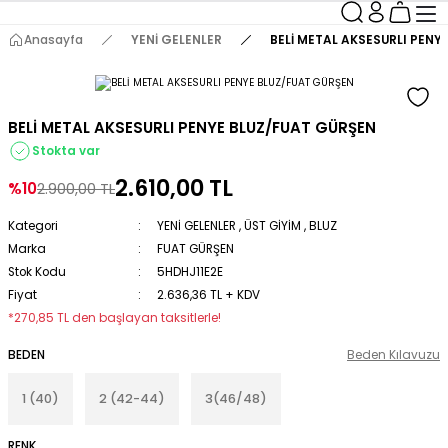
Anasayfa
YENİ GELENLER
BELİ METAL AKSESURLI PENY
BELİ METAL AKSESURLI PENYE BLUZ/FUAT GÜRŞEN
Stokta var
2.610,00 TL
%10
2.900,00 TL
Kategori
YENİ GELENLER
,
ÜST GİYİM
,
BLUZ
Marka
FUAT GÜRŞEN
Stok Kodu
5HDHJ11E2E
Fiyat
2.636,36 TL + KDV
*270,85 TL den başlayan taksitlerle!
BEDEN
Beden Kılavuzu
1 (40)
2 (42-44)
3(46/48)
RENK