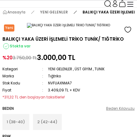
Anasayfa
YENİ GELENLER
BALIKÇI YAKA ÜZERİ İŞLEMELİ
Yeni
BALIKÇI YAKA ÜZERİ İŞLEMELİ TRİKO TUNİK/ TIĞTRİKO
Stokta var
3.000,00 TL
%20
3.750,00 TL
Kategori
YENİ GELENLER
,
ÜST GİYİM
,
TUNİK
Marka
Tığtriko
Stok Kodu
NVFUAXNMA7
Fiyat
3.409,09 TL + KDV
*311,32 TL den başlayan taksitlerle!
BEDEN
Beden Kılavuzu
1 (38-40)
2 (42-44)
RENK