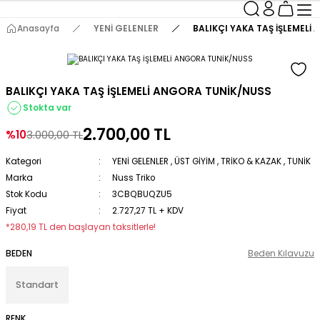
Anasayfa
YENİ GELENLER
BALIKÇI YAKA TAŞ İŞLEMELİ
BALIKÇI YAKA TAŞ İŞLEMELİ ANGORA TUNİK/NUSS
Stokta var
2.700,00 TL
%10
3.000,00 TL
Kategori
YENİ GELENLER
,
ÜST GİYİM
,
TRİKO & KAZAK
,
TUNİK
Marka
Nuss Triko
Stok Kodu
3CBQBUQZU5
Fiyat
2.727,27 TL + KDV
*280,19 TL den başlayan taksitlerle!
BEDEN
Beden Kılavuzu
Standart
RENK