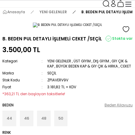
Anasayfa
YENİ GELENLER
B. BEDEN PUL DETAYLI İŞLEME
B. BEDEN PUL DETAYLI İŞLEMELİ CEKET /SEÇİL
Stokta var
3.500,00 TL
Kategori
YENİ GELENLER
,
ÜST GİYİM
,
DIŞ GİYİM
,
GİY ÇIK &
KAP
,
BÜYÜK BEDEN KAP & GİY ÇIK & HIRKA
,
CEKET
Marka
SEÇİL
Stok Kodu
ZP1AVERV9V
Fiyat
3.181,82 TL + KDV
*363,21 TL den başlayan taksitlerle!
BEDEN
Beden Kılavuzu
44
46
48
50
RENK