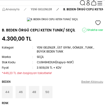
Anasayfa
YENİ GELENLER
B. BEDEN ÖRGÜ CEPLİ KETEN 
B. BEDEN ÖRGÜ CEPLİ KETEN TUNİK/ SEÇİL
Stokta var
4.300,00 TL
Kategori
YENİ GELENLER
,
ÜST GİYİM
,
GÖMLEK
,
TUNİK
,
BÜYÜK BEDEN TUNİK
Marka
SEÇİL
Stok Kodu
CU9H9HE3UH(Kopya-NGF)
Fiyat
3.909,09 TL + KDV
*446,23 TL den başlayan taksitlerle!
BEDEN
Beden Kılavuzu
44
46
48
50
RENK