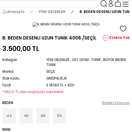
Anasayfa
YENİ GELENLER
B. BEDEN DESENLİ UZUN TUNİ
B. BEDEN DESENLİ UZUN TUNİK 4006 /SEÇİL
Stokta Yok
3.500,00 TL
Kategori
YENİ GELENLER
,
ÜST GİYİM
,
TUNİK
,
BÜYÜK BEDEN
TUNİK
Marka
SEÇİL
Stok Kodu
GMDP4L1EJK
Fiyat
3.181,82 TL + KDV
*363,21 TL den başlayan taksitlerle!
BEDEN
Beden Kılavuzu
44
46
48
50
RENK