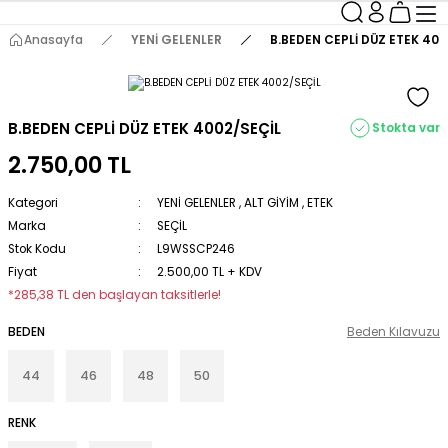
Anasayfa
YENİ GELENLER
B.BEDEN CEPLİ DÜZ ETEK 400
B.BEDEN CEPLİ DÜZ ETEK 4002/SEÇİL
Stokta var
2.750,00 TL
Kategori
YENİ GELENLER
,
ALT GİYİM
,
ETEK
Marka
SEÇİL
Stok Kodu
L9WSSCP246
Fiyat
2.500,00 TL + KDV
*285,38 TL den başlayan taksitlerle!
BEDEN
Beden Kılavuzu
44
46
48
50
RENK